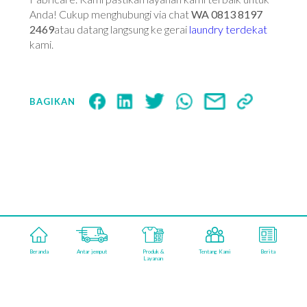
Anda! Cukup menghubungi via chat
WA 0813 8197
2469
atau datang langsung ke gerai
laundry terdekat
kami.
BAGIKAN
aqualisfabricareindonesia
Beranda
Antar jemput
Produk &
Tentang Kami
Berita
©2026 AQUALIS FABRICARE. POWERED BY
Layanan
KAMARUPA