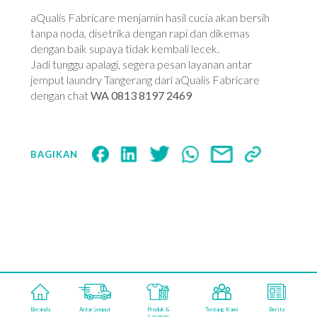
aQualis Fabricare menjamin hasil cucia akan bersih
tanpa noda, disetrika dengan rapi dan dikemas
dengan baik supaya tidak kembali lecek.
Jadi tunggu apalagi, segera pesan layanan antar
jemput laundry Tangerang dari aQualis Fabricare
dengan chat
WA 0813 8197 2469
BAGIKAN
aqualisfabricareindonesia
Beranda
Antar jemput
Produk &
Tentang Kami
Berita
©2026 AQUALIS FABRICARE. POWERED BY
Layanan
KAMARUPA