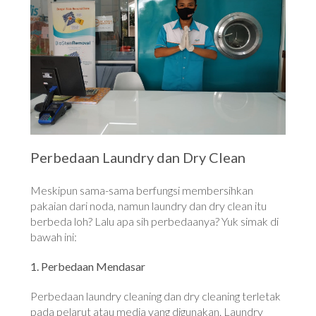
Perbedaan Laundry dan Dry Clean
Meskipun sama-sama berfungsi membersihkan
pakaian dari noda, namun laundry dan dry clean itu
berbeda loh? Lalu apa sih perbedaanya? Yuk simak di
bawah ini:
1. Perbedaan Mendasar
Perbedaan laundry cleaning dan dry cleaning terletak
pada pelarut atau media yang digunakan. Laundry