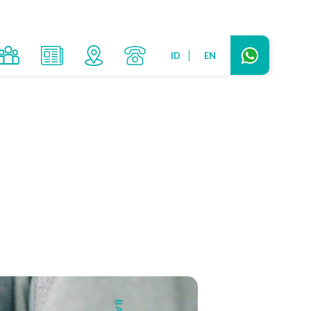
ID
EN
r