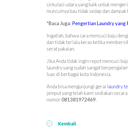
sirkulasi udara yang baik untuk menger
munculnya bau tidak sedap dan dampak k
*Baca Juga:
Pengertian Laundry yang 
Ingatlah, bahwa cara mencuci baju den
dan tidak terlalu keras ketika membersi
serat pakaian.
Jika Anda tidak ingin repot mencuci ba
laundry yang sudah sangat berpengalama
luas di berbagai kota Indonesia.
Anda bisa mengunjungi gerai
laundry t
jemput yang telah kami sediakan secar
nomor
081381972469
.
Kembali