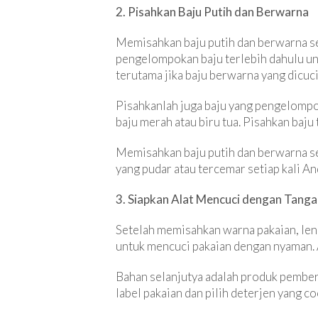
2. Pisahkan Baju Putih dan Berwarna
Memisahkan baju putih dan berwarna se
pengelompokan baju terlebih dahulu unt
terutama jika baju berwarna yang dicuc
Pisahkanlah juga baju yang pengelompok
baju merah atau biru tua. Pisahkan baju
Memisahkan baju putih dan berwarna s
yang pudar atau tercemar setiap kali And
3. Siapkan Alat Mencuci dengan Tang
Setelah memisahkan warna pakaian, le
untuk mencuci pakaian dengan nyaman. 
Bahan selanjutya adalah produk pembers
label pakaian dan pilih deterjen yang c