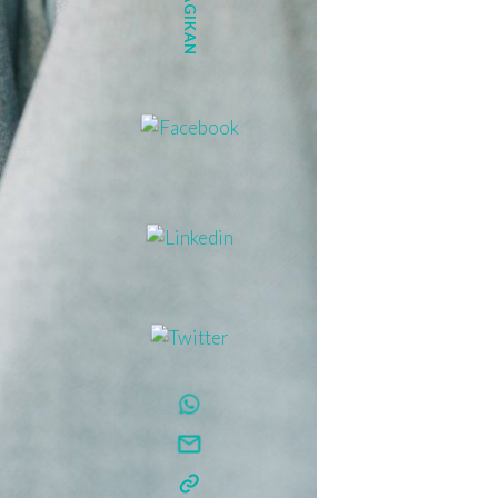
BAGIKAN