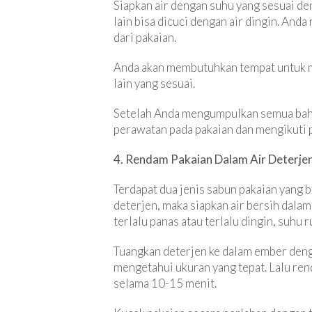
Siapkan air dengan suhu yang sesuai d
lain bisa dicuci dengan air dingin. And
dari pakaian.
Anda akan membutuhkan tempat untuk me
lain yang sesuai.
Setelah Anda mengumpulkan semua bahan
perawatan pada pakaian dan mengikuti p
4. Rendam Pakaian Dalam Air Deterje
Terdapat dua jenis sabun pakaian yang 
deterjen, maka siapkan air bersih dala
terlalu panas atau terlalu dingin, suhu 
Tuangkan deterjen ke dalam ember deng
mengetahui ukuran yang tepat. Lalu ren
selama 10-15 menit.