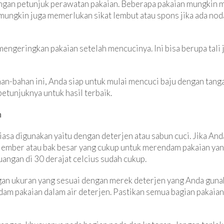
engan petunjuk perawatan pakaian. Beberapa pakaian mungkin 
a mungkin juga memerlukan sikat lembut atau spons jika ada nod
ngeringkan pakaian setelah mencucinya. Ini bisa berupa tali 
-bahan ini, Anda siap untuk mulai mencuci baju dengan tangan
etunjuknya untuk hasil terbaik.
n
biasa digunakan yaitu dengan deterjen atau sabun cuci. Jika 
m ember atau bak besar yang cukup untuk merendam pakaian yang
ruangan di 30 derajat celcius sudah cukup.
an ukuran yang sesuai dengan merek deterjen yang Anda gunak
dam pakaian dalam air deterjen. Pastikan semua bagian pakaian