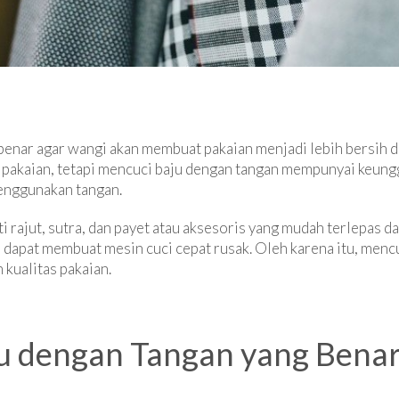
benar agar wangi akan membuat pakaian menjadi lebih bersih 
kaian, tetapi mencuci baju dengan tangan mempunyai keunggu
menggunakan tangan.
 rajut, sutra, dan payet atau aksesoris yang mudah terlepas dar
 dapat membuat mesin cuci cepat rusak. Oleh karena itu, mencu
kualitas pakaian.
u dengan Tangan yang Bena