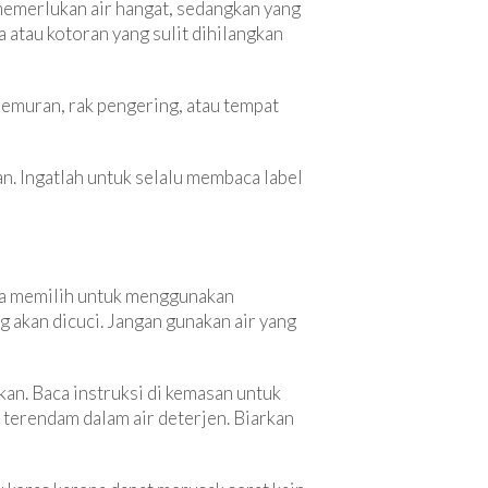
memerlukan air hangat, sedangkan yang
a atau kotoran yang sulit dihilangkan
jemuran, rak pengering, atau tempat
. Ingatlah untuk selalu membaca label
Anda memilih untuk menggunakan
 akan dicuci. Jangan gunakan air yang
an. Baca instruksi di kemasan untuk
 terendam dalam air deterjen. Biarkan