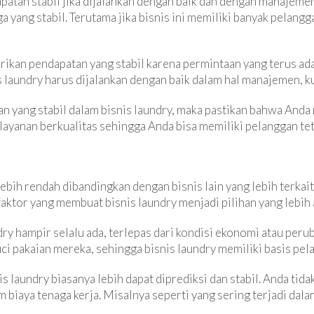
atan stabil jika dijalankan dengan baik dan dengan manajemen 
yang stabil. Terutama jika bisnis ini memiliki banyak pelang
erikan pendapatan yang stabil karena permintaan yang terus ad
s laundry harus dijalankan dengan baik dalam hal manajemen, ku
n yang stabil dalam bisnis laundry, maka pastikan bahwa And
 layanan berkualitas sehingga Anda bisa memiliki pelanggan tet
ebih rendah dibandingkan dengan bisnis lain yang lebih terkai
faktor yang membuat bisnis laundry menjadi pilihan yang lebih
ry hampir selalu ada, terlepas dari kondisi ekonomi atau peru
 pakaian mereka, sehingga bisnis laundry memiliki basis pela
is laundry biasanya lebih dapat diprediksi dan stabil. Anda tida
 biaya tenaga kerja. Misalnya seperti yang sering terjadi dalam