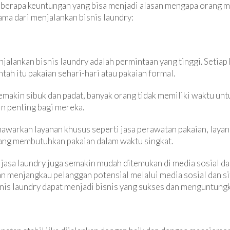
berapa keuntungan yang bisa menjadi alasan mengapa orang memi
ma dari menjalankan bisnis laundry:
njalankan bisnis laundry adalah permintaan yang tinggi. Setia
ah itu pakaian sehari-hari atau pakaian formal.
emakin sibuk dan padat, banyak orang tidak memiliki waktu unt
n penting bagi mereka.
menawarkan layanan khusus seperti jasa perawatan pakaian, lay
yang membutuhkan pakaian dalam waktu singkat.
uk jasa laundry juga semakin mudah ditemukan di media sosial da
n menjangkau pelanggan potensial melalui media sosial dan s
isnis laundry dapat menjadi bisnis yang sukses dan menguntung