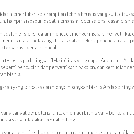
tidak memerlukan keterampilan teknis khusus yang sulit dikuas
uh, hampir siapapun dapat memahami operasional dasar bisnis 
an adalah efisiensi dalam mencuci, mengeringkan, menyetrika,
 memiliki latar belakang khusus dalam teknik pencucian atau 
aktekkannya dengan mudah.
uga terletak pada tingkat fleksibilitas yang dapat Anda atur. 
a seperti pencucian dan penyetrikaan pakaian, dan kemudian s
an bisnis.
nggaran yang terbatas dan mengembangkan bisnis Anda seiring 
s yang sangat berpotensi untuk menjadi bisnis yang berkelanjut
sia yang tidak akan pernah hilang.
p yang semakin sibuk dan tuntutan untuk menjaga penampilan y