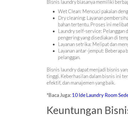
Bisnis laundry biasanya memiliki berbag
Wet Clean: Mencuci pakaian denga
Dry cleaning: Layanan pembersiha
bahan tertentu. Proses ini melib
Laundry self-service: Pelanggan
pengering yang disediakan di temp
Layanan setrika: Melipat dan men
Layanan antar-jemput: Beberapa b
pelanggan.
Bisnis laundry dapat menjadi bisnis ya
tinggi. Keberhasilan dalam bisnis ini t
efektif, dan manajemen yang baik.
*Baca Juga:
10 Ide Laundry Room Sede
Keuntungan Bisni