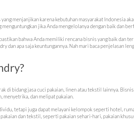
is yang menjanjikan karena kebutuhan masyarakat Indonesia aka
ng menguntungkan jika Anda mengelolanya dengan baik dan ber
 pastikan bahwa Anda memiliki rencana bisnis yang baik dan terp
dry dan apa saja keuntungannya. Nah mari baca penjelasan lengk
undry?
k di bidang jasa cuci pakaian, linen atau tekstil lainnya. Bisn
, menyetrika, dan melipat pakaian.
ividu, tetapi juga dapat melayani kelompok seperti hotel, ruma
kaian dan tekstil, seperti pakaian sehari-hari, pakaian khusus 