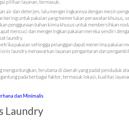
ai pilihan layanan, termasuk:
n air dan deterjen, lalu mengeringkannya dengan mesin peng
n kering untuk pakaian yang memerlukan perawatan khusus, sep
atkan penggunaan bahan kimia khusus untuk membersihkan noda
 dapat mencuci dan mengeringkan pakaian mereka sendiri deng
at laundry.
yetrika pakaian sehingga pelanggan dapat menerima pakaian me
isnis laundry menawarkan layanan pengantaran dan pengambila
ng menguntungkan, terutama di daerah yang padat penduduk at
ergantung pada berbagai faktor, termasuk lokasi, kualitas layan
rhana dan Minimalis
s Laundry