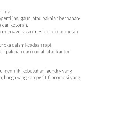
ering.
erti jas, gaun, atau pakaian berbahan-
 dan kotoran.
an menggunakan mesin cuci dan mesin
reka dalam keadaan rapi.
n pakaian dari rumah atau kantor
au memiliki kebutuhan laundry yang
an, harga yang kompetitif, promosi yang