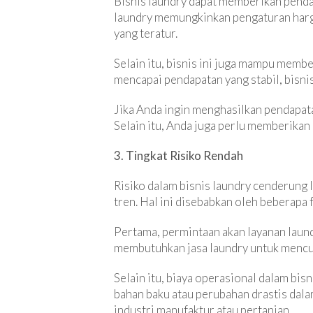
Bisnis laundry dapat memberikan pendap
laundry memungkinkan pengaturan harga 
yang teratur.
Selain itu, bisnis ini juga mampu memb
mencapai pendapatan yang stabil, bisni
Jika Anda ingin menghasilkan pendapata
Selain itu, Anda juga perlu memberikan
3. Tingkat Risiko Rendah
Risiko dalam bisnis laundry cenderung l
tren. Hal ini disebabkan oleh beberapa 
Pertama, permintaan akan layanan laund
membutuhkan jasa laundry untuk mencuci
Selain itu, biaya operasional dalam bisn
bahan baku atau perubahan drastis dalam
industri manufaktur atau pertanian.