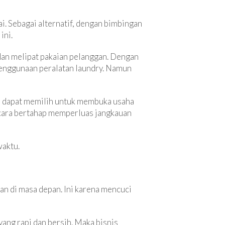
ai. Sebagai alternatif, dengan bimbingan
ini.
 dan melipat pakaian pelanggan. Dengan
penggunaan peralatan laundry. Namun
Anda dapat memilih untuk membuka usaha
ecara bertahap memperluas jangkauan
waktu.
an di masa depan. Ini karena mencuci
ang rapi dan bersih. Maka bisnis