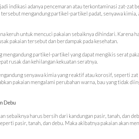
jadi indikasi adanya pencemaran atau terkontaminasi zat-zat b
tersebut mengandung partikel-partikel padat, senyawa kimia
na keruh untuk mencuci pakaian sebaiknya dihindari. Karena ha
rusak pakaian tersebut dan berdampak pada kesehatan.
 mengandung partikel-partikel yang dapat mengikis serat paka
pat rusak dan kehilangan kekuatan seratnya.
mengandung senyawa kimia yang reaktif atau korosif, seperti za
bkan pakaian mengalami perubahan warna, bau yang tidak diin
an Debu
n sebaiknya harus bersih dari kandungan pasir, tanah, dan deb
perti pasir, tanah, dan debu. Maka akibatnya pakaian akan me