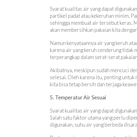
Syarat kualitas air yang dapat digunaka
partikel padat atau kekeruhan minim. Pa
sehingga membuat air tersebut keras.
akan membersihkan pakaian kita dengan
Namun kenyataannya air yang keruh atau
karena air yang keruh cenderung tidak
terperangkap dalam serat-serat pakaian
Akibatnya, meskipun sudah mencuci deng
selesai. Oleh karena itu, penting untu
kita bisa tetap bersih dan terjaga keaw
5. Temperatur Air Sesuai
Syarat kualitas air yang dapat digunak
Salah satu faktor utama yang perlu dip
digunakan, suhu air yang berbeda disara