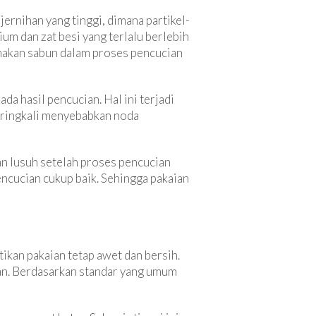
jernihan yang tinggi, dimana partikel-
ium dan zat besi yang terlalu berlebih
nakan sabun dalam proses pencucian
a hasil pencucian. Hal ini terjadi
eringkali menyebabkan noda
an lusuh setelah proses pencucian
encucian cukup baik. Sehingga pakaian
ikan pakaian tetap awet dan bersih.
ian. Berdasarkan standar yang umum