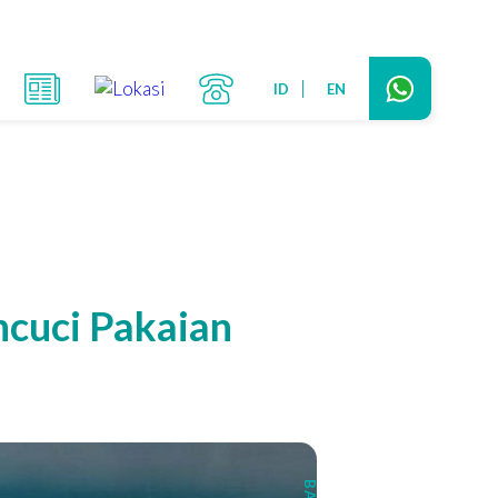
ID
EN
ncuci Pakaian