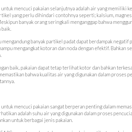
n untuk mencuci pakaian selanjutnya adalah air yang memiliki ke
rtikel yang perlu dihindari contohnya seperti; kalsium, magnes
 Meskipun banyak orang seringkali menganggap bahwa menggu
 baik.
 mengandung banyak partikel padat dapat berdampak negatif pad
 mampu mengangkat kotoran dan noda dengan efektif. Bahkan s
.
an baik, pakaian dapat tetap terlihat kotor dan bahkan terkes
k memastikan bahwa kualitas air yang digunakan dalam proses p
etannya.
an untuk mencuci pakaian sangat berperan penting dalam memast
erhatikan adalah suhu air yang digunakan dalam proses pencuc
nkan untuk berbagai jenis pakaian.