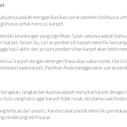
pet
lanjutnya adalah mengaplikasikan cairan pembersih khusus un
g khusus untuk mencuci karpet.
iliki keuntungan yang signifikan. Salah satunya adalah bahw
ari karpet. Selain itu, cairan pembersih karpet memiliki kem
ingga hasil akhir dari proses pembersihan karpet akan lebih m
ncuci karpet dengan detergen biasa atau sabun colek. Hal ini 
menempel pada karpet. Pastikan Anda menggunakan cairan pemb
diterapkan, langkah berikutnya adalah menyikat karpet dengan
u-bulu yang halus agar karpet tidak rusak, terutama saat Anda
g terbuat dari plastic. Karena sikat plastik memiliki permuka
ng cenderung lebih kasar.