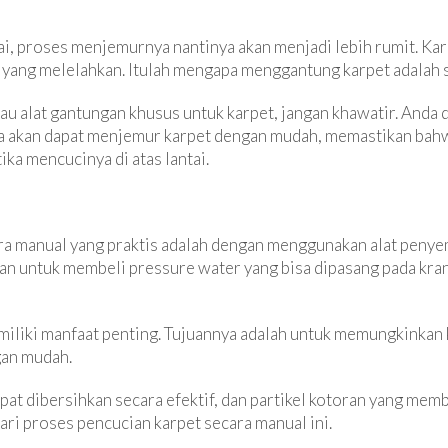
tai, proses menjemurnya nantinya akan menjadi lebih rumit. Kar
yang melelahkan. Itulah mengapa menggantung karpet adalah so
atau alat gantungan khusus untuk karpet, jangan khawatir. And
nda akan dapat menjemur karpet dengan mudah, memastikan bahwa
ka mencucinya di atas lantai.
ra manual yang praktis adalah dengan menggunakan alat penye
n untuk membeli pressure water yang bisa dipasang pada kra
miliki manfaat penting. Tujuannya adalah untuk memungkinkan 
gan mudah.
apat dibersihkan secara efektif, dan partikel kotoran yang mem
dari proses pencucian karpet secara manual ini.