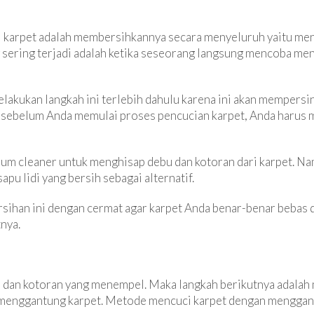
 karpet adalah membersihkannya secara menyeluruh yaitu men
 sering terjadi adalah ketika seseorang langsung mencoba men
elakukan langkah ini terlebih dahulu karena ini akan memper
u, sebelum Anda memulai proses pencucian karpet, Anda harus 
m cleaner untuk menghisap debu dan kotoran dari karpet. Nam
pu lidi yang bersih sebagai alternatif.
ihan ini dengan cermat agar karpet Anda benar-benar bebas da
nya.
 dan kotoran yang menempel. Maka langkah berikutnya adalah m
 menggantung karpet. Metode mencuci karpet dengan menggant