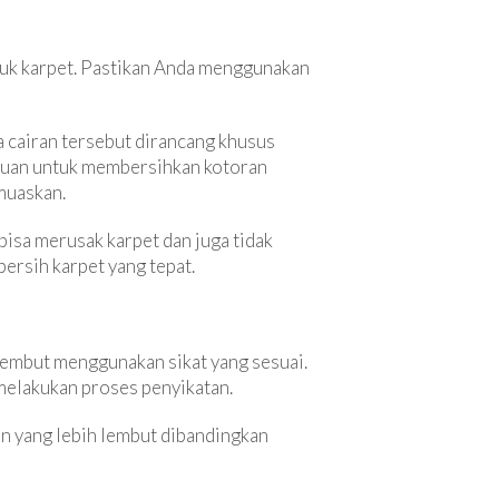
tuk karpet. Pastikan Anda menggunakan
a cairan tersebut dirancang khusus
ampuan untuk membersihkan kotoran
emuaskan.
bisa merusak karpet dan juga tidak
ersih karpet yang tepat.
 lembut menggunakan sikat yang sesuai.
 melakukan proses penyikatan.
an yang lebih lembut dibandingkan