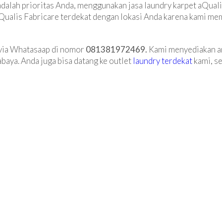
 adalah prioritas Anda, menggunakan jasa laundry karpet aQuali
aQualis Fabricare terdekat dengan lokasi Anda karena kami mem
via Whatasaap di nomor
081381972469.
Kami menyediakan an
baya. Anda juga bisa datang ke outlet
laundry terdekat
kami, s