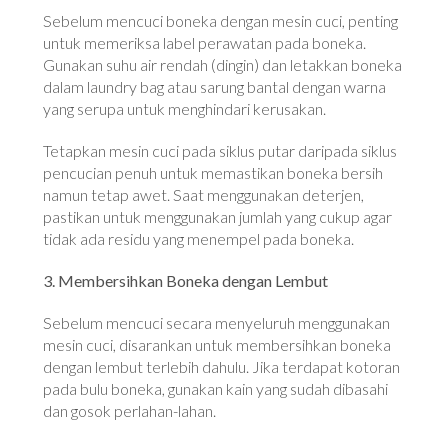
Sebelum mencuci boneka dengan mesin cuci, penting
untuk memeriksa label perawatan pada boneka.
Gunakan suhu air rendah (dingin) dan letakkan boneka
dalam laundry bag atau sarung bantal dengan warna
yang serupa untuk menghindari kerusakan.
Tetapkan mesin cuci pada siklus putar daripada siklus
pencucian penuh untuk memastikan boneka bersih
namun tetap awet. Saat menggunakan deterjen,
pastikan untuk menggunakan jumlah yang cukup agar
tidak ada residu yang menempel pada boneka.
3. Membersihkan Boneka dengan Lembut
Sebelum mencuci secara menyeluruh menggunakan
mesin cuci, disarankan untuk membersihkan boneka
dengan lembut terlebih dahulu. Jika terdapat kotoran
pada bulu boneka, gunakan kain yang sudah dibasahi
dan gosok perlahan-lahan.