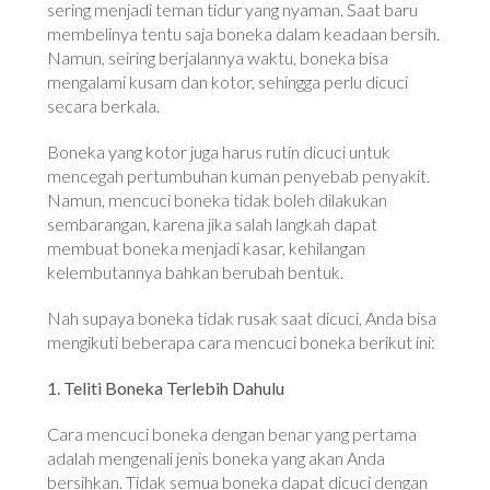
sering menjadi teman tidur yang nyaman. Saat baru
membelinya tentu saja boneka dalam keadaan bersih.
Namun, seiring berjalannya waktu, boneka bisa
mengalami kusam dan kotor, sehingga perlu dicuci
secara berkala.
Boneka yang kotor juga harus rutin dicuci untuk
mencegah pertumbuhan kuman penyebab penyakit.
Namun, mencuci boneka tidak boleh dilakukan
sembarangan, karena jika salah langkah dapat
membuat boneka menjadi kasar, kehilangan
kelembutannya bahkan berubah bentuk.
Nah supaya boneka tidak rusak saat dicuci, Anda bisa
mengikuti beberapa cara mencuci boneka berikut ini:
1. Teliti Boneka Terlebih Dahulu
Cara mencuci boneka dengan benar yang pertama
adalah mengenali jenis boneka yang akan Anda
bersihkan. Tidak semua boneka dapat dicuci dengan