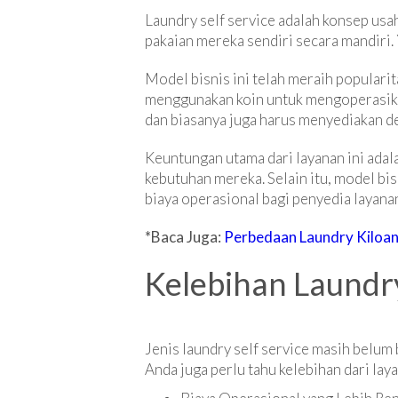
Laundry self service adalah konsep us
pakaian mereka sendiri secara mandiri.
Model bisnis ini telah meraih populari
menggunakan koin untuk mengoperasikan
dan biasanya juga harus menyediakan de
Keuntungan utama dari layanan ini adal
kebutuhan mereka. Selain itu, model bis
biaya operasional bagi penyedia layana
*Baca Juga:
Perbedaan Laundry Kiloan
Kelebihan Laundry
Jenis laundry self service masih belum 
Anda juga perlu tahu kelebihan dari laya