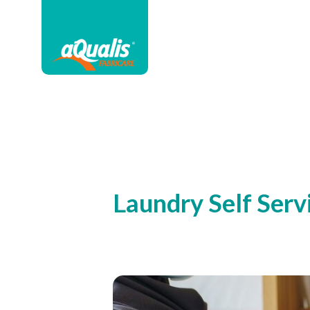
Laundry Self Serv