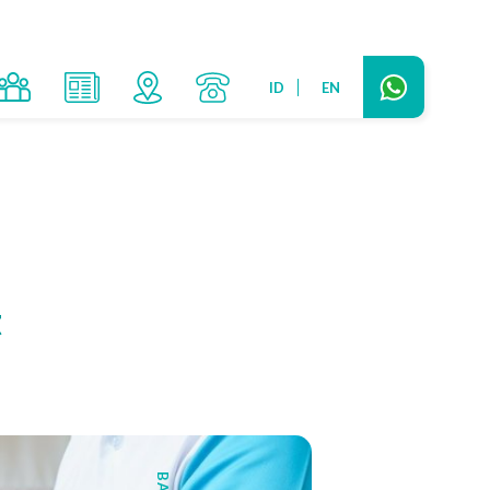
ID
EN
t