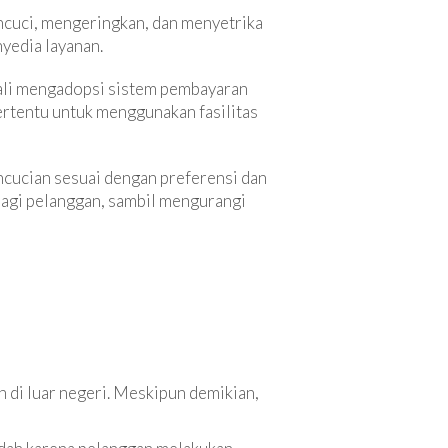
ncuci, mengeringkan, dan menyetrika
yedia layanan.
gkali mengadopsi sistem pembayaran
rtentu untuk menggunakan fasilitas
ncucian sesuai dengan preferensi dan
i bagi pelanggan, sambil mengurangi
n di luar negeri. Meskipun demikian,