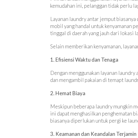
kemudahan ini, pelanggan tidak perlu l
Layanan laundry antar jemput biasanya
mobil yang handal untuk kenyamanan pe
tinggal di daerah yang jauh dari lokasi l
Selain memberikan kenyamanan, layanan
1. Efisiensi Waktu dan Tenaga
Dengan menggunakan layanan laundry a
dan mengambil pakaian di temapt laundr
2. Hemat Biaya
Meskipun beberapa laundry mungkin me
ini dapat menghasilkan penghematan bia
biasanya diperlukan untuk pergi ke laun
3. Keamanan dan Keandalan Terjamin