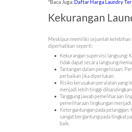
*Baca Juga:
Daftar Harga Laundry Ter
Kekurangan Laund
Meskipun memiliki sejumlah kelebihan 
diperhatikan seperti:
Kekurangan supervisi langsung: K
tidak dapat secara langsung meman
Tantangan dalam pengelolaan: Pem
perbaikan jika diperlukan.
Risiko kerusakan peralatan yang l
menjadi lebih tinggi dibandingkan
Tanggung jawab pemeliharaan ling
pemeliharaan lingkungan menjadi 
Ketergantungan pada pelanggan: K
sangat bergantung pada tingkat pa
baik.