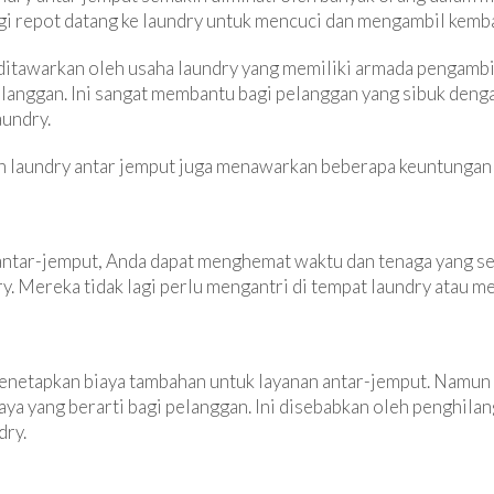
agi repot datang ke laundry untuk mencuci dan mengambil kemb
 ditawarkan oleh usaha laundry yang memiliki armada pengam
langgan. Ini sangat membantu bagi pelanggan yang sibuk denga
aundry.
 laundry antar jemput juga menawarkan beberapa keuntungan b
ntar-jemput, Anda dapat menghemat waktu dan tenaga yang s
y. Mereka tidak lagi perlu mengantri di tempat laundry atau m
netapkan biaya tambahan untuk layanan antar-jemput. Namun 
ya yang berarti bagi pelanggan. Ini disebabkan oleh penghilan
dry.