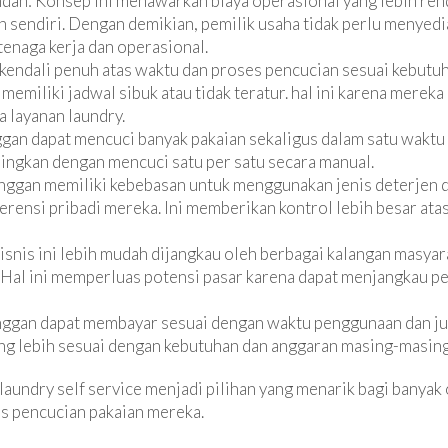
ndah: Konsep ini menawarkan biaya operasional yang lebih re
 sendiri. Dengan demikian, pemilik usaha tidak perlu menyed
tenaga kerja dan operasional.
 kendali penuh atas waktu dan proses pencucian sesuai kebutuh
miliki jadwal sibuk atau tidak teratur. hal ini karena mereka
a layanan laundry.
ggan dapat mencuci banyak pakaian sekaligus dalam satu waktu
dingkan dengan mencuci satu per satu secara manual.
ggan memiliki kebebasan untuk menggunakan jenis deterjen 
rensi pribadi mereka. Ini memberikan kontrol lebih besar ata
snis ini lebih mudah dijangkau oleh berbagai kalangan masyar
 Hal ini memperluas potensi pasar karena dapat menjangkau pe
nggan dapat membayar sesuai dengan waktu penggunaan dan ju
ang lebih sesuai dengan kebutuhan dan anggaran masing-masin
laundry self service menjadi pilihan yang menarik bagi banyak o
es pencucian pakaian mereka.