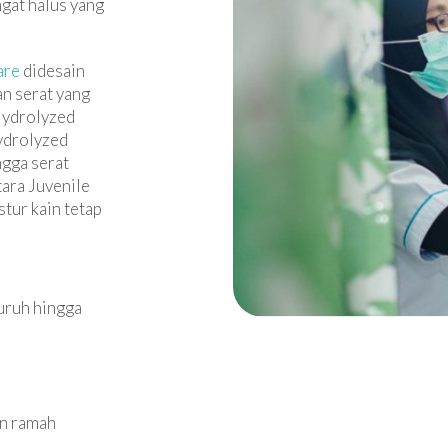
ngat halus yang
are
didesain
n serat yang
 Hydrolyzed
ydrolyzed
ngga serat
tara Juvenile
tur kain tetap
uruh hingga
an ramah