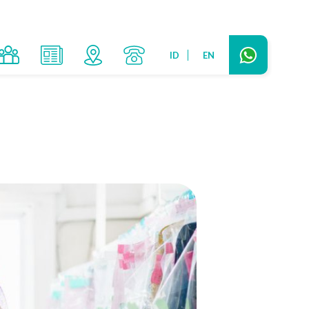
ID
EN