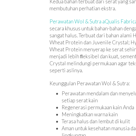
Kedua bahan terbuat dari serat yang sa
membutuhan perhatian ekstra.
Perawatan Wol & Sutra aQualis Fabric
secara khusus untuk bahan-bahan denga
sangat halus. Terbuat dari bahan alami
Wheat Protein dan Juvenile Crystal; H
Wheat Protein menyerap ke serat sehi
menjadi lebih ﬂeksibel dan kuat, semen
Crystal melindungi permukaan agar teks
seperti aslinya.
Keunggulan Perawatan Wol & Sutra:
Perawatan mendalam dan menyel
setiap serat kain
Regenerasi permukaan kain Anda
Meningkatkan warna kain
Terasa halus dan lembut di kulit
Aman untuk kesehatan manusia d
lingkungan