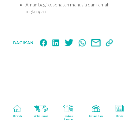
Aman bagi kesehatan manusia dan ramah
lingkungan
BAGIKAN
aqualisfabricareindonesia
Beranda
Antar jemput
Produk &
Tentang Kami
Berita
©2026 AQUALIS FABRICARE. POWERED BY
Layanan
KAMARUPA