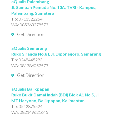
aQualis Palembang
Jl. Sumpah Pemuda No. 10A, TVRI - Kampus,
Palembang, Sumatera
Tlp:
0711322254
WA:
085363279573
Get Direction
aQualis Semarang
Ruko Siranda No.8 I, Jl. Diponegoro, Semarang
Tlp:
0248445293
WA:
081386057573
Get Direction
aQualis Balikpapan
Ruko Bukit Damai Indah (BDI) Blok A1 No 5, Jl.
MT Haryono, Balikpapan, Kalimantan
Tlp:
0542875524
WA:
082149621645