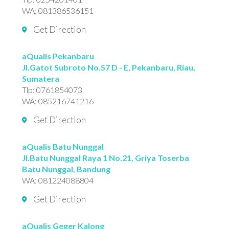
WA:
081386536151
Get Direction
aQualis Pekanbaru
Jl.Gatot Subroto No.57 D - E, Pekanbaru, Riau,
Sumatera
Tlp:
0761854073
WA:
085216741216
Get Direction
aQualis Batu Nunggal
Jl.Batu Nunggal Raya 1 No.21, Griya Toserba
Batu Nunggal, Bandung
WA:
081224088804
Get Direction
aQualis Geger Kalong