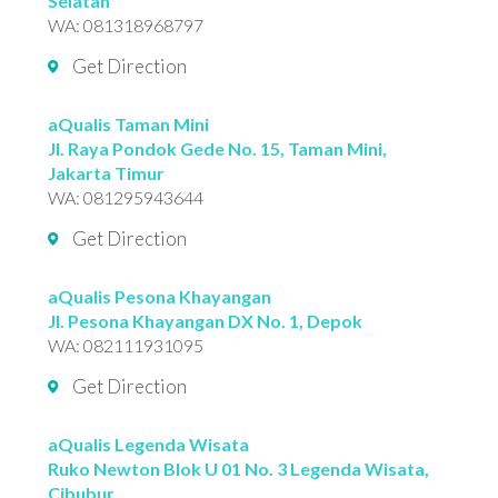
Selatan
WA:
081318968797
Get Direction
aQualis Taman Mini
Jl. Raya Pondok Gede No. 15, Taman Mini,
Jakarta Timur
WA:
081295943644
Get Direction
aQualis Pesona Khayangan
Jl. Pesona Khayangan DX No. 1, Depok
WA:
082111931095
Get Direction
aQualis Legenda Wisata
Ruko Newton Blok U 01 No. 3 Legenda Wisata,
Cibubur