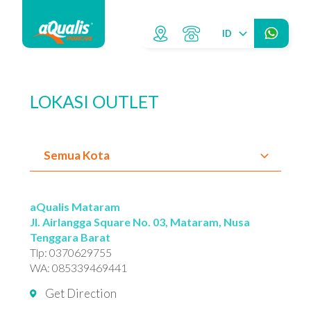
ID
LOKASI OUTLET
Semua Kota
aQualis Mataram
Jl. Airlangga Square No. 03, Mataram, Nusa
Tenggara Barat
Tlp:
0370629755
WA:
085339469441
Get Direction