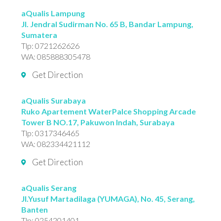
aQualis Lampung
Jl. Jendral Sudirman No. 65 B, Bandar Lampung,
Sumatera
Tlp:
0721262626
WA:
085888305478
Get Direction
aQualis Surabaya
Ruko Apartement WaterPalce Shopping Arcade
Tower B NO.17, Pakuwon Indah, Surabaya
Tlp:
0317346465
WA:
082334421112
Get Direction
aQualis Serang
Jl.Yusuf Martadilaga (YUMAGA), No. 45, Serang,
Banten
Tlp:
0254201401