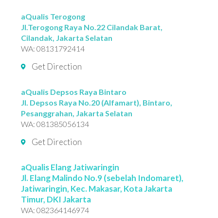
aQualis Terogong
Jl.Terogong Raya No.22 Cilandak Barat,
Cilandak, Jakarta Selatan
WA:
08131792414
Get Direction
aQualis Depsos Raya Bintaro
Jl. Depsos Raya No.20 (Alfamart), Bintaro,
Pesanggrahan, Jakarta Selatan
WA:
081385056134
Get Direction
aQualis Elang Jatiwaringin
Jl. Elang Malindo No.9 (sebelah Indomaret),
Jatiwaringin, Kec. Makasar, Kota Jakarta
Timur, DKI Jakarta
WA:
082364146974