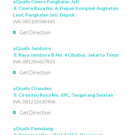
aQualis Cinere Pangkalan Jati
Jl. Cinere Raya No. 6, Depan Komplek Angkatan
Laut, Pangkalan Jati, Depok
WA:
085100580445
Get Direction
aQualis Jambore
Jl. Raya Jambore B No. 4 Cibubur, Jakarta Timur
WA:
081284627833
Get Direction
aQualis Cirendeu
Jl. Cirendeu Raya No. 69C, Tangerang Selatan
WA:
081212630908
Get Direction
aQualis Pamulang
Jl. Pamulang Raya Blok E/15C, Pamulang,