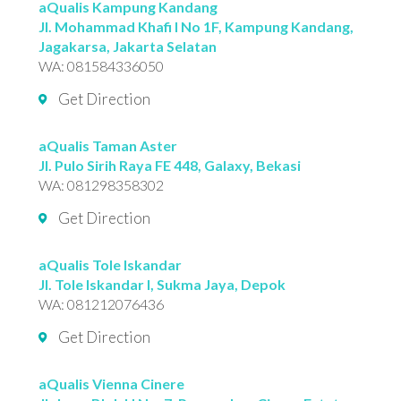
aQualis Kampung Kandang
Jl. Mohammad Khafi I No 1F, Kampung Kandang,
Jagakarsa, Jakarta Selatan
WA:
081584336050
Get Direction
aQualis Taman Aster
Jl. Pulo Sirih Raya FE 448, Galaxy, Bekasi
WA:
081298358302
Get Direction
aQualis Tole Iskandar
Jl. Tole Iskandar I, Sukma Jaya, Depok
WA:
081212076436
Get Direction
aQualis Vienna Cinere