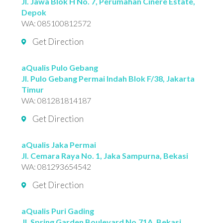
Jl. Jawa Blok H No. 7, Perumahan Cinere Estate,
Depok
WA:
085100812572
Get Direction
aQualis Pulo Gebang
Jl. Pulo Gebang Permai Indah Blok F/38, Jakarta
Timur
WA:
081281814187
Get Direction
aQualis Jaka Permai
Jl. Cemara Raya No. 1, Jaka Sampurna, Bekasi
WA:
081293654542
Get Direction
aQualis Puri Gading
Jl. Spring Garden Boulevard No.71A, Bekasi