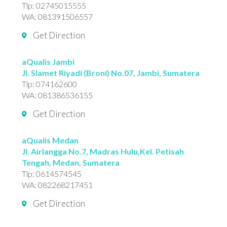
Tlp:
02745015555
WA:
081391506557
Get Direction
aQualis Jambi
Jl. Slamet Riyadi (Broni) No.07, Jambi, Sumatera
Tlp:
074162600
WA:
081386536155
Get Direction
aQualis Medan
Jl. Airlangga No.7, Madras Hulu,Kel. Petisah
Tengah, Medan, Sumatera
Tlp:
0614574545
WA:
082268217451
Get Direction