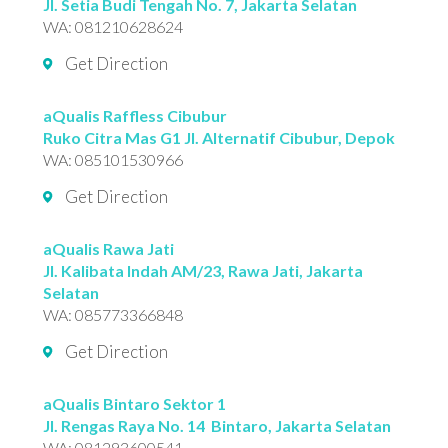
Jl. Setia Budi Tengah No. 7, Jakarta Selatan
WA:
081210628624
Get Direction
aQualis Raffless Cibubur
Ruko Citra Mas G1 Jl. Alternatif Cibubur, Depok
WA:
085101530966
Get Direction
aQualis Rawa Jati
Jl. Kalibata Indah AM/23, Rawa Jati, Jakarta
Selatan
WA:
085773366848
Get Direction
aQualis Bintaro Sektor 1
Jl. Rengas Raya No. 14 Bintaro, Jakarta Selatan
WA:
081293600541