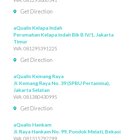
Get Direction
aQualis Kelapa Indah
Perumahan Kelapa indah Blk B IV/1, Jakarta
Timur
WA:
081295391225
Get Direction
aQualis Kemang Raya
Jl. Kemang Raya No. 39 (SPBU Pertamina),
Jakarta Selatan
WA:
081380430995
Get Direction
aQualis Hankam
Jl. Raya Hankam No. 99, Pondok Melati, Bekasi
WA:
081315792299