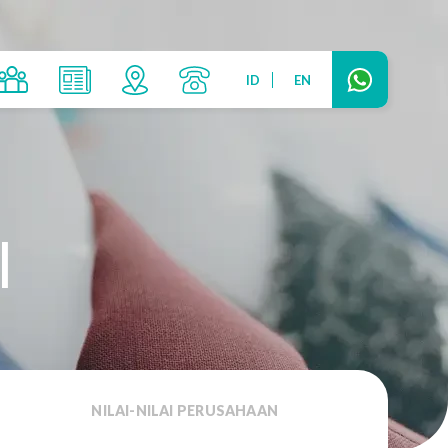
ID
EN
I
NILAI-NILAI PERUSAHAAN