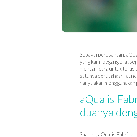
Sebagai perusahaan, aQual
yang kami pegang erat sej
mencari cara untuk terus 
satunya perusahaan laundr
hanya akan menggunakan p
aQualis Fab
duanya deng
Saat ini, aQualis Fabrica