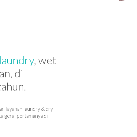
 laundry
, wet
an, di
tahun.
an layanan laundry & dry
ta gerai pertamanya di