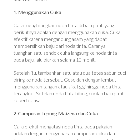
1. Menggunakan Cuka
Cara menghilangkan noda tinta di baju putih yang
berikutnya adalah dengan menggunakan cuka. Cuka
efektif karena mengandung asam yang dapat
membersihkan baju dari noda tinta. Caranya,
tuangkan satu sendok cuka langsung ke noda tinta
pada baju, lalu biarkan selama 10 menit.
Setelah itu, tambahkan satu atau dua tetes sabun cuci
piring ke noda tersebut. Gosoklah dengan lembut
menggunakan tangan atau sikat gigi hingga noda tinta
terangkat. Setelah noda tinta hilang, cucilah baju putih
seperti biasa.
2. Campuran Tepung Maizena dan Cuka
Cara efektif mengatasi noda tinta pada pakaian
adalah dengan menggunakan campuran cuka dan