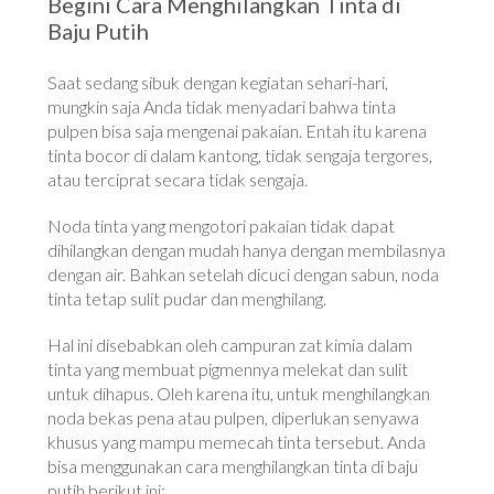
Begini Cara Menghilangkan Tinta di
Baju Putih
Saat sedang sibuk dengan kegiatan sehari-hari,
mungkin saja Anda tidak menyadari bahwa tinta
pulpen bisa saja mengenai pakaian. Entah itu karena
tinta bocor di dalam kantong, tidak sengaja tergores,
atau terciprat secara tidak sengaja.
Noda tinta yang mengotori pakaian tidak dapat
dihilangkan dengan mudah hanya dengan membilasnya
dengan air. Bahkan setelah dicuci dengan sabun, noda
tinta tetap sulit pudar dan menghilang.
Hal ini disebabkan oleh campuran zat kimia dalam
tinta yang membuat pigmennya melekat dan sulit
untuk dihapus. Oleh karena itu, untuk menghilangkan
noda bekas pena atau pulpen, diperlukan senyawa
khusus yang mampu memecah tinta tersebut. Anda
bisa menggunakan cara menghilangkan tinta di baju
putih berikut ini: