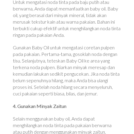
Untuk mengatasi noda tinta pada baju putih atau
berwarna, Anda dapat memanfaatkan baby oil. Baby
oil, yang berasal dari minyak mineral, tidak akan
merusak tekstur kain atau warna pakaian. Bahan ini
terbukti cukup efektif untuk menghilangkan noda tinta
ringan pada pakaian Anda.
Gunakan Baby Oil untuk mengatasi coretan pulpen
pada pakaian. Pertama-tama, gosoklah noda dengan
tisu. Selanjutnya, teteskan Baby Oil ke area yang
terkena noda pulpen. Biarkan minyak meresap dan
kemudian lakukan sedikit pengucekan. Jika noda tinta
belum sepenuhnya hilang, maka Anda bisa ulangi
proses ini. Setelah noda hilang secara menyeluruh,
cuci pakaian seperti biasa, bilas, dan jemur.
4. Gunakan Minyak Zaitun
Selain menggunakan baby oil, Anda dapat
menghilangkan noda tinta pada pakaian berwarna
atau putih dengan menggunakan minyak zaitun.