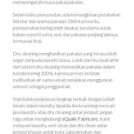
mempengaruhi masa pakai pakaian.
Selain risiko penyusutan, ada kemungkinan perubahan
tekstur dan warna pakaian. Oleh karena itu,
pembersihan kering lebih disukai, terutama untuk
bahan seperti sutra, wol, dan pakaian panjang lainnya,
termasuk tirai.
Dry cleaning menghasilkan pakaian yang terasa lebih
segar daripada laundry biasa. Lebih dari itu, hasil akhir
dari sistem dry cleaning memastikan pakaian dalam
kondisi kering 100%, karena proses ini tidak
melibatkan air sama sekali melainkan menggunkan
solvent sebagai pengganti air.
Nah itulah penjelasan lengkap terkait dengan istilah
binatu dalam laundry. Apabila Anda sedang mencari
jasa laundry atau dry cleaning antar jemput, jangan
ragu untuk menghubungi
aQualis Fabricare
. Kami
melayani laundry, wet clean dan dry clean antar
jemput khusus untuk kota Jabodetabek dan