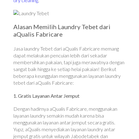
dry cleaning
.
Alasan Memilih Laundry Tebet dari
aQualis Fabricare
Jasa laundry Tebet dari aQualis Fabricare memang
dapat melakukan pencuian lebih dari sekadar
membersihkan pakaian, tapi juga merawatnya dengan
sangat baik hingga ke setiap helai pakaian! Berikut
beberapa keunggulan menggunakan layanan laundry
tebet dari aQualis Fabricare:
1. Gratis Layanan Antar Jemput
Dengan hadirnya aQualis Fabricare, menggunakan
layanan laundry semakin mudah karena bisa
menggunakan layanan antar jemput secara gratis.
Yupz, aQualis menyediakan layanan laundry antar
jemput gratis untuk wilayah Jabodetabek dan